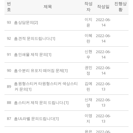
번
작성
진행상
제목
작성일
호
자
황
이지
2022-06-
93
상담문의[2]
윤
14
이혜
2022-06-
92
견적 문의드립니다.[1]
란
14
신현
2022-06-
91
인쇄물 제작 문의[1]
우
14
권민
2022-06-
90
수분리 유포지 떼어짐 문제[1]
정
14
원형스티커 타원형스티커 색상스티
김예
2022-06-
89
커 문의[1]
린
13
신재
2022-06-
88
스티커 제작 문의 드립니다.[1]
영
13
이영
2022-06-
87
UL라벨 문의드립니다[1]
지
13
윤은
2022-06-