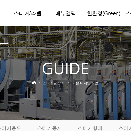
스티커/라벨
매뉴얼팩
친환경(Green)
말
스티커라벨
매뉴얼팩
슈가라벨
보안라벨
일반접지
수분리라벨
이중라벨
특수접지
미네랄라벨
GUIDE
책자라벨
봉인설명서
저탄소라벨
정품인증라벨
특허인증
탄소저감인쇄
스티커길잡이
기본 디자인 자료
변색방지라벨
사진스티커
기
제작사례
실
료
스티커용도
스티커용지
스티커형태
스티