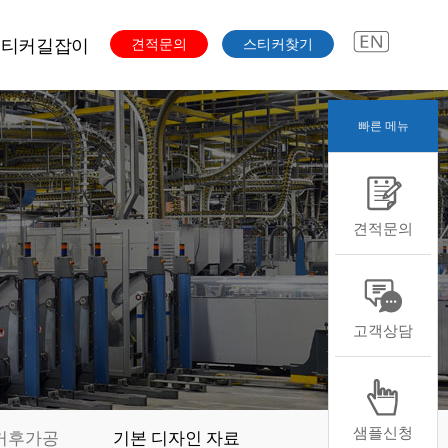
스티커길잡이
견적문의
스티커찾기
빠른 메뉴
주문과정
색도수
스티커용도
견적문의
스티커용지
스티커형태
스티커후가공
본디자인자료
고객상담
샘플신청
커후가공
기본 디자인 자료