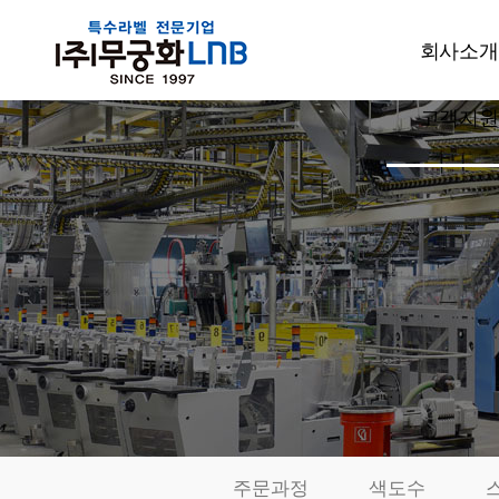
회사소개
고객지원
CEO인사
회사개요
공지사항
주요사업
고객상담
설비현황
견적문의
특허현황
발주요청
품질관리
샘플신청
부서소개
카드결제
오시는길
동영상자료
전시회자
주문과정
색도수