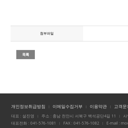
첨부파일
개인정보취급방침
이메일수집거부
이용약관
고객문
대표 : 설진영
주소 : 충남 천안시 서북구 백석공단4길 11
사
대표전화 : 041-576-1081
FAX : 041-576-1082
E-mail : m