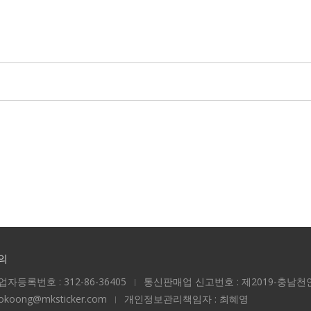
의
업자등록번호 : 312-86-36405
통신판매업 신고번호 : 제2019-충남천안
ookoong@mksticker.com
개인정보관리책임자 : 최혜영