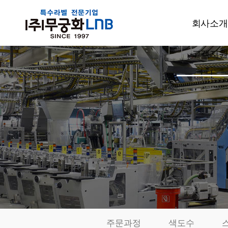
회사소개
고객지원
CEO인사
회사개요
공지사항
주요사업
고객상담
설비현황
견적문의
특허현황
발주요청
품질관리
샘플신청
부서소개
카드결제
오시는길
동영상자료
전시회자
주문과정
색도수