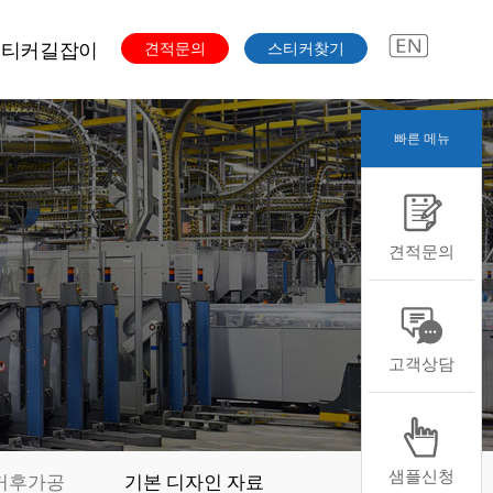
스티커길잡이
견적문의
스티커찾기
빠른 메뉴
주문과정
색도수
스티커용도
견적문의
스티커용지
스티커형태
스티커후가공
본디자인자료
고객상담
샘플신청
커후가공
기본 디자인 자료