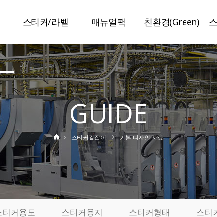
스티커/라벨
매뉴얼팩
친환경(Green)
말
스티커라벨
매뉴얼팩
슈가라벨
보안라벨
일반접지
수분리라벨
이중라벨
특수접지
미네랄라벨
GUIDE
책자라벨
봉인설명서
저탄소라벨
정품인증라벨
특허인증
탄소저감인쇄
스티커길잡이
기본 디자인 자료
변색방지라벨
사진스티커
기
제작사례
실
료
스티커용도
스티커용지
스티커형태
스티