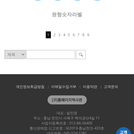
원형숫자라벨
1
2
3
4
5
6
7
8
9
개인정보취급방침
이메일수집거부
이용약관
고객문의
대표 : 설진영
주소 : 충남 천안시 서북구 백석공단4길 11
사업자등록번호 : 312-86-36405
통신판매업 신고번호 : 제2019-충남천안-433호
대표전화 : 041-576-1081