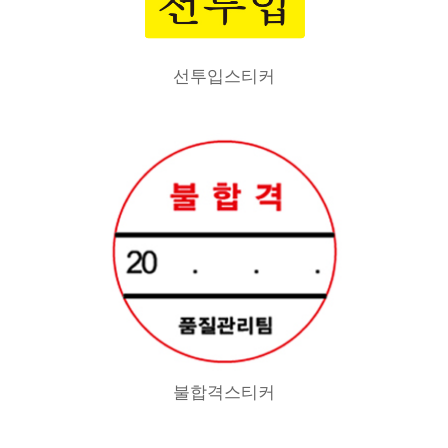
선투입스티커
불합격스티커