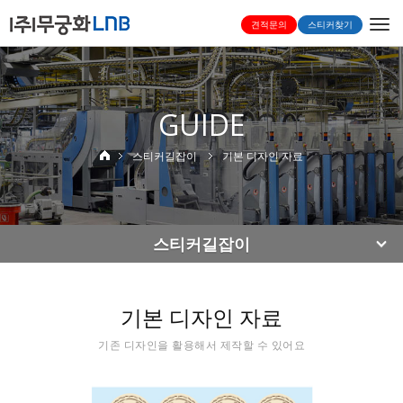
Togg
견적문의
스티커찾기
navi
GUIDE
스티커길잡이
기본 디자인 자료
스티커길잡이
기본 디자인 자료
기존 디자인을 활용해서 제작할 수 있어요