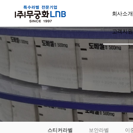
회사소개
고객지원
CEO인사
회사개요
공지사항
주요사업
고객상담
설비현황
견적문의
특허현황
발주요청
품질관리
샘플신청
부서소개
카드결제
오시는길
동영상자료
전시회자
스티커라벨
보안라벨
이