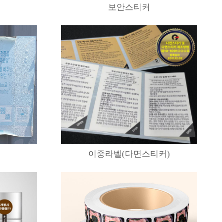
보안스티커
이중라벨(다면스티커)