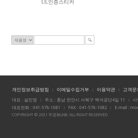
UL인증스티커
개인정보취급방침
이메일수집거부
이용약관
고객문
대표 : 설진영
주소 : 충남 천안시 서북구 백석공단4길 11
사
대표전화 : 041-576-1081
FAX : 041-576-1082
E-mail : m
COPYRIGHT © 2021 무궁화LNB. ALL RIGHT RESERVED