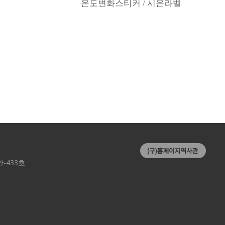
온도변화스티커 / 시온라벨
-433호