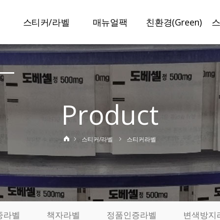
스티커/라벨
매뉴얼팩
친환경(Green)
말
스티커라벨
매뉴얼팩
슈가라벨
보안라벨
일반접지
수분리라벨
이중라벨
특수접지
미네랄라벨
Product
책자라벨
봉인설명서
저탄소라벨
정품인증라벨
특허인증
탄소저감인쇄
스티커/라벨
스티커라벨
변색방지라벨
사진스티커
기
제작사례
실
료
중라벨
책자라벨
정품인증라벨
변색방지