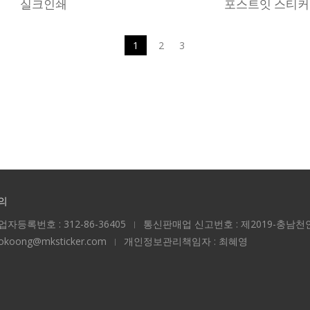
실크인쇄
포스트잇 스티커
1
2
3
의
업자등록번호 : 312-86-36405
통신판매업 신고번호 : 제2019-충남천안
ookoong@mksticker.com
개인정보관리책임자 : 최혜영