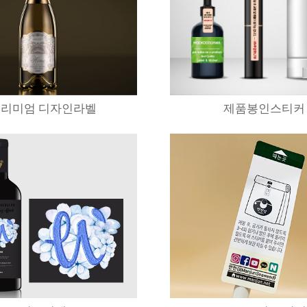
리미엄 디자인라벨
제품봉인스티커