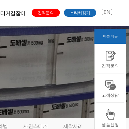
스티커길잡이
견적문의
스티커찾기
빠른 메뉴
주문과정
색도수
스티커용도
견적문의
스티커용지
스티커형태
스티커후가공
본디자인자료
고객상담
샘플신청
라벨
사진스티커
제작사례