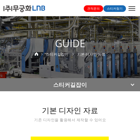
Togg
견적문의
스티커찾기
navi
GUIDE
스티커길잡이
기본 디자인 자료
스티커길잡이
기본 디자인 자료
기존 디자인을 활용해서 제작할 수 있어요