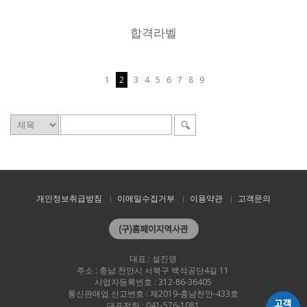
합격라벨
1
2
3
4
5
6
7
8
9
개인정보취급방침
이메일수집거부
이용약관
고객문의
대표 : 설진영
주소 : 충남 천안시 서북구 백석공단4길 11
사업자등록번호 : 312-86-36405
통신판매업 신고번호 : 제2019-충남천안-433호
대표전화 : 041-576-1081