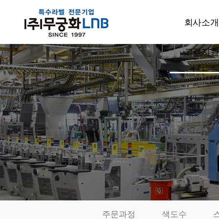
회사소개
고객지원
CEO인사
회사개요
공지사항
주요사업
고객상담
설비현황
견적문의
특허현황
발주요청
품질관리
샘플신청
부서소개
카드결제
오시는길
동영상자료
전시회자
주문과정
색도수