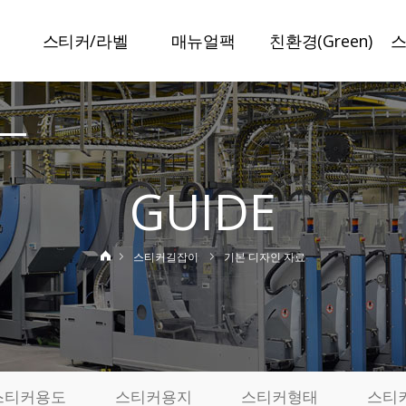
스티커/라벨
매뉴얼팩
친환경(Green)
말
스티커라벨
매뉴얼팩
슈가라벨
보안라벨
일반접지
수분리라벨
이중라벨
특수접지
미네랄라벨
GUIDE
책자라벨
봉인설명서
저탄소라벨
정품인증라벨
특허인증
탄소저감인쇄
스티커길잡이
기본 디자인 자료
변색방지라벨
사진스티커
기
제작사례
실
료
스티커용도
스티커용지
스티커형태
스티