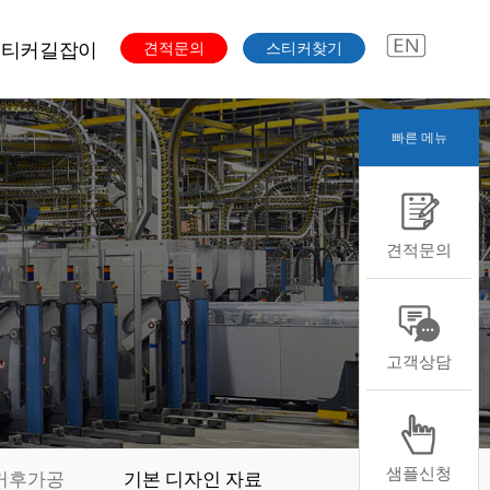
스티커길잡이
견적문의
스티커찾기
빠른 메뉴
주문과정
색도수
스티커용도
견적문의
스티커용지
스티커형태
스티커후가공
본디자인자료
고객상담
샘플신청
커후가공
기본 디자인 자료