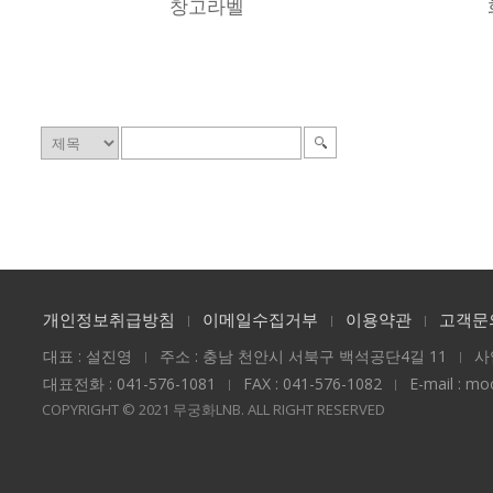
창고라벨
개인정보취급방침
이메일수집거부
이용약관
고객문
대표 : 설진영
주소 : 충남 천안시 서북구 백석공단4길 11
사
대표전화 : 041-576-1081
FAX : 041-576-1082
E-mail : m
COPYRIGHT © 2021 무궁화LNB. ALL RIGHT RESERVED