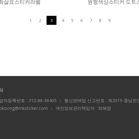
화살표스티커라벨
원형색상스티커 도트
1
2
3
4
5
6
7
8
9
의
업자등록번호 : 312-86-36405
통신판매업 신고번호 : 제2019-충남천안
ookoong@mksticker.com
개인정보관리책임자 : 최혜영