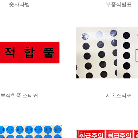
숫자라벨
부품식별표
부적합품 스티커
시온스티커