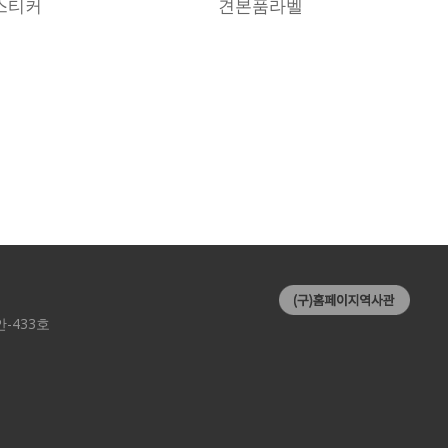
스티커
견본품라벨
-433호