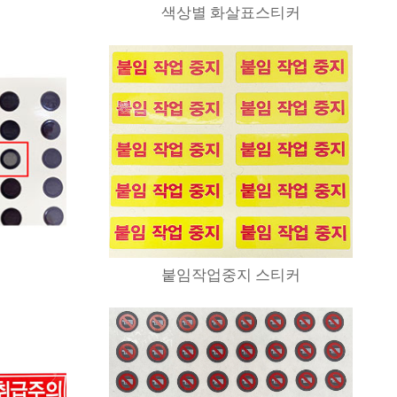
색상별 화살표스티커
붙임작업중지 스티커