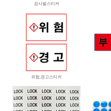
검사필스티커
위험,경고스티커