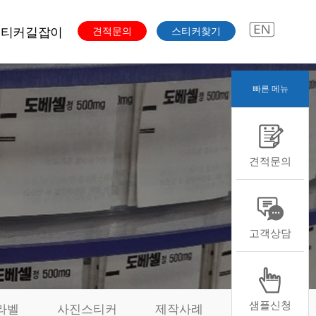
스티커길잡이
견적문의
스티커찾기
빠른 메뉴
주문과정
색도수
스티커용도
견적문의
스티커용지
스티커형태
스티커후가공
본디자인자료
고객상담
샘플신청
라벨
사진스티커
제작사례