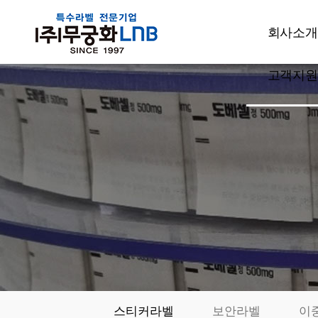
회사소개
고객지원
CEO인사
회사개요
공지사항
주요사업
고객상담
설비현황
견적문의
특허현황
발주요청
품질관리
샘플신청
부서소개
카드결제
오시는길
동영상자료
전시회자
스티커라벨
보안라벨
이