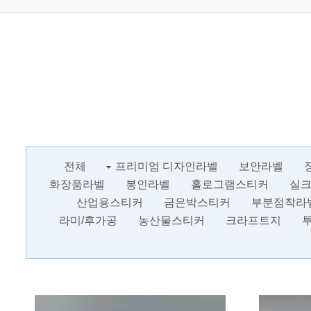
전체
프리미엄 디자인라벨
보안라벨
화장품라벨
봉인라벨
홀로그램스티커
실
산업용스티커
금은박스티커
부분점착라
라미/후가공
농산물스티커
크라프트지