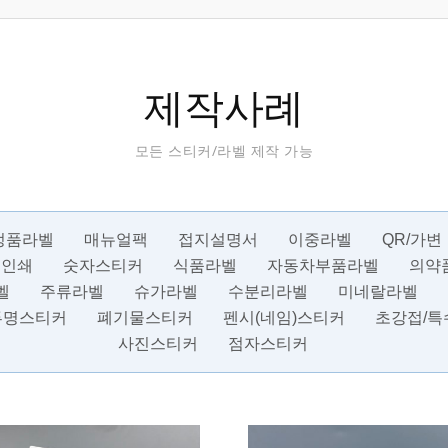
제작사례
모든 스티커/라벨 제작 가능
정품라벨
매뉴얼팩
접지설명서
이중라벨
QR/가변
크인쇄
숫자스티커
식품라벨
자동차부품라벨
의약
벨
주류라벨
슈가라벨
수분리라벨
미네랄라벨
투명스티커
폐기물스티커
펜시(네임)스티커
초강접/특
사진스티커
점자스티커