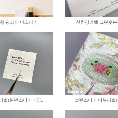
형 광고 배너스티커
친환경라벨 그린수분리 -
벨(린넨스티커 + 양..
설릿스티커 비누라벨(홀