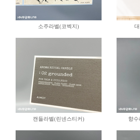
소주라벨(코벡지)
대
캔들라벨(린넨스티커)
향수라