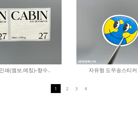
쇄(엠보,에칭)-향수..
자유형 도무송스티커 / 
1
2
3
4