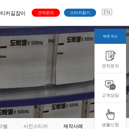
스티커길잡이
견적문의
스티커찾기
빠른 메뉴
주문과정
색도수
스티커용도
견적문의
스티커용지
스티커형태
스티커후가공
본디자인자료
고객상담
샘플신청
라벨
사진스티커
제작사례