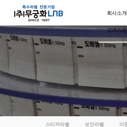
회사소개
고객지원
CEO인사
회사개요
공지사항
주요사업
고객상담
설비현황
견적문의
특허현황
발주요청
품질관리
샘플신청
부서소개
카드결제
오시는길
동영상자료
전시회자
스티커라벨
보안라벨
이