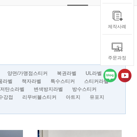
제작사례
주문과정
양면/가맹점스티커
복권라벨
UL라벨
품라벨
책자라벨
특수스티커
스티커라벨
저탄소라벨
변색방지라벨
방수스티커
수강접
리무버블스티커
아트지
유포지