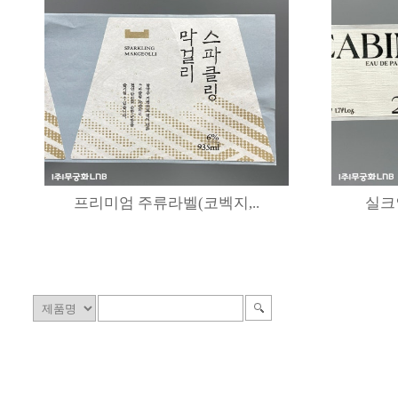
프리미엄 주류라벨(코벡지,..
실크인