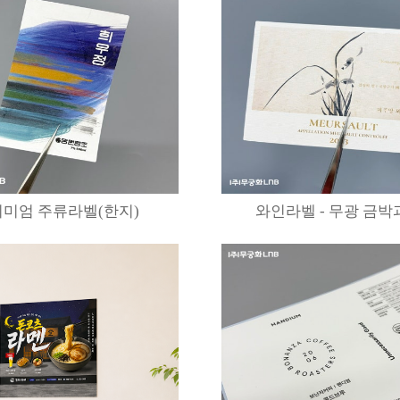
미엄 주류라벨(한지)
와인라벨 - 무광 금박과