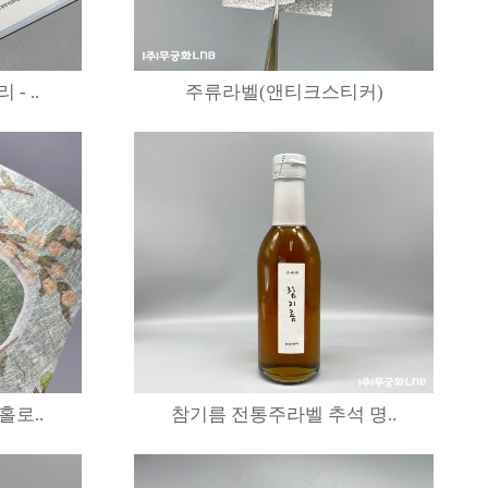
 ..
주류라벨(앤티크스티커)
로..
참기름 전통주라벨 추석 명..