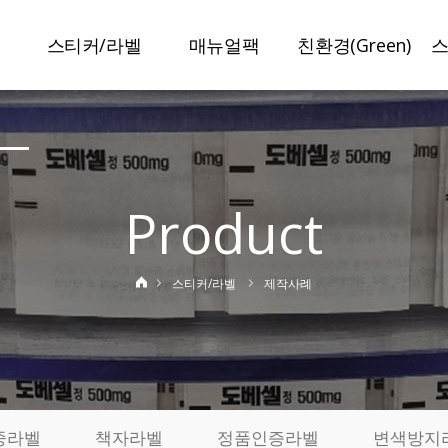
스티커/라벨
매뉴얼팩
친환경(Green)
말
스티커라벨
매뉴얼팩
슈가라벨
보안라벨
일반접지
수분리라벨
이중라벨
특수접지
미네랄라벨
Product
책자라벨
봉인설명서
저탄소라벨
정품인증라벨
특허인증
탄소저감인쇄
스티커/라벨
제작사례
변색방지라벨
사진스티커
기
제작사례
실
료
중라벨
책자라벨
정품인증라벨
변색방지