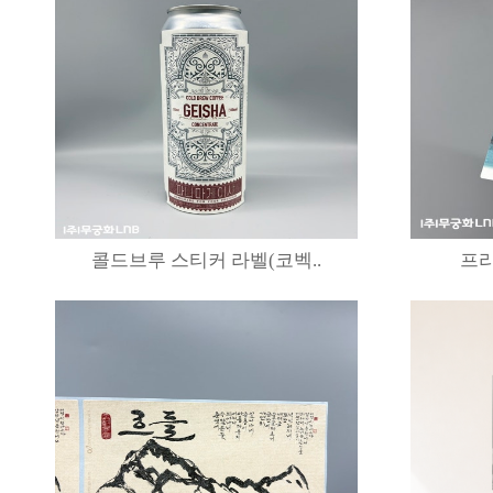
콜드브루 스티커 라벨(코벡..
프리