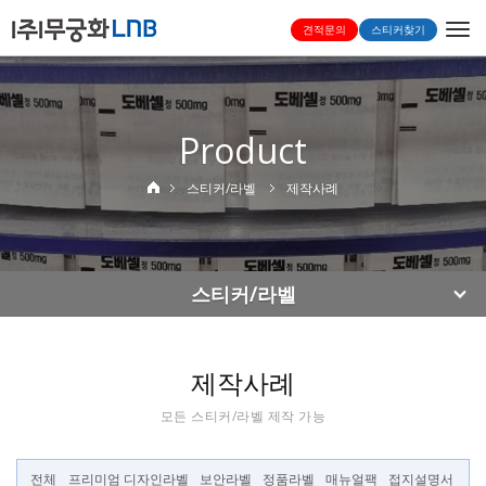
Togg
견적문의
스티커찾기
navi
Product
스티커/라벨
제작사례
스티커/라벨
제작사례
모든 스티커/라벨 제작 가능
전체
프리미엄 디자인라벨
보안라벨
정품라벨
매뉴얼팩
접지설명서