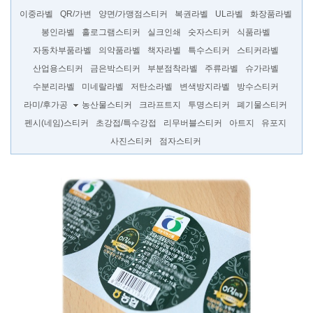
이중라벨
QR/가변
양면/가맹점스티커
복권라벨
UL라벨
화장품라벨
봉인라벨
홀로그램스티커
실크인쇄
숫자스티커
식품라벨
자동차부품라벨
의약품라벨
책자라벨
특수스티커
스티커라벨
산업용스티커
금은박스티커
부분점착라벨
주류라벨
슈가라벨
수분리라벨
미네랄라벨
저탄소라벨
변색방지라벨
방수스티커
라미/후가공
농산물스티커
크라프트지
투명스티커
폐기물스티커
펜시(네임)스티커
초강접/특수강접
리무버블스티커
아트지
유포지
사진스티커
점자스티커