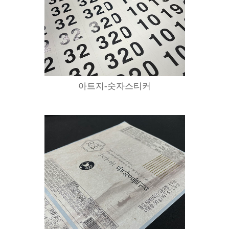
아트지-숫자스티커